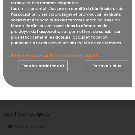
du sexe et des femmes migrantes.
un hashtag
#machi_b_sif
(« pas sous la contrainte ») qui souhaite
Les émissions réalisées par un comité de bénéficiaires de
imposer le strict respect du consentement.
l’association, visent à protéger et promouvoir les droits
sociaux et économiques des femmes marginalisées au
Maroc. Ils s’inscrivent aussi dans la démarche de
plaidoyer de l’association et permettent de sensibiliser
plus efficacement les acteurs locaux et l’opinion
PARTAGER :
publique sur l’exclusion et les difficultés de ces femmes.
Bonne écoute sur Radio mères en ligne !
Écoutez maintenant
En savoir plus
PRÉCÉDENT
SUIVANT
Mères célibataires au Maroc : le combat n’est pas fini
Mères célibataires : Travailler dignement pour gagner son indépendance
Les Thématiques
Akhbar ljam3ia