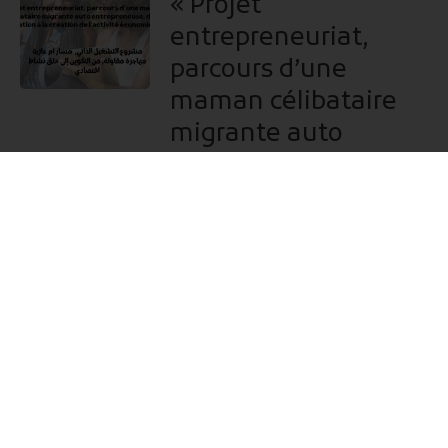
« Projet
entrepreneuriat,
parcours d’une
maman célibataire
migrante auto
entrepreneuse, de la
formation à la
création de l’activité
économique »
Fteh 9lbek
31 janvier 2024
AR
Autonomisation
financière des mères
célibataires