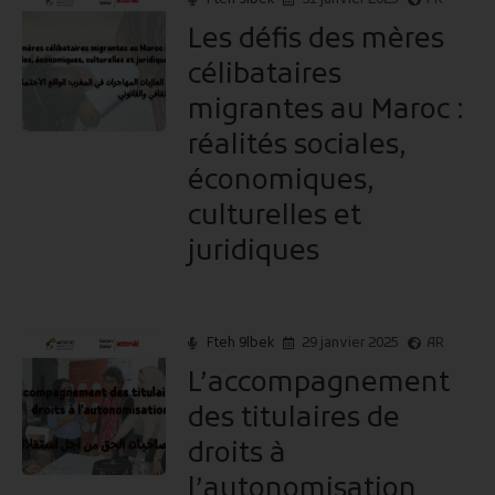
Fteh 9lbek
31 janvier 2025
FR
Les défis des mères
célibataires
migrantes au Maroc :
réalités sociales,
économiques,
culturelles et
juridiques
Fteh 9lbek
29 janvier 2025
AR
L’accompagnement
des titulaires de
droits à
l’autonomisation