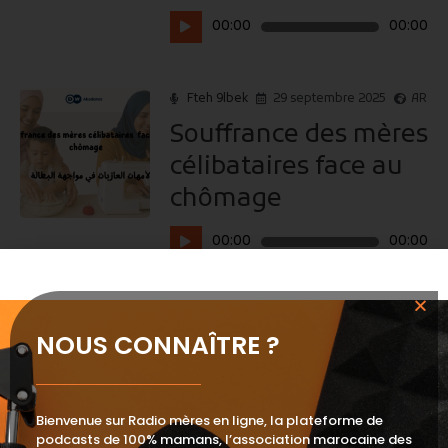
Lecteur
00:00
00:00
audio
Fteh 9lbek
29 septembre 2025
AR
Souffrance des mères
célibataires face au
chômage
Lecteur
00:00
00:00
audio
Fteh 9lbek
25 septembre 2025
FR
NOUS CONNAÎTRE ?
histoire de Claudine :
chemins de courage
et de résilience
Bienvenue sur Radio mères en ligne, la plateforme de
podcasts de 100% mamans, l’association marocaine des