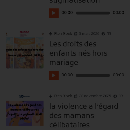
stigmatisation
Lecteur
00:00
00:00
audio
Fteh 9lbek
5 mars 2026
AR
Les droits des
enfants nés hors
mariage
Lecteur
00:00
00:00
audio
Fteh 9lbek
28 novembre 2025
AR
la violence a l’égard
des mamans
célibataires