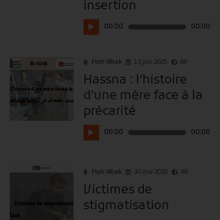
insertion
Lecteur
00:00
00:00
audio
Fteh 9lbek
13 juin 2025
AR
Hassna : l’histoire
d’une mère face à la
précarité
Lecteur
00:00
00:00
audio
Fteh 9lbek
30 mai 2025
AR
Victimes de
stigmatisation