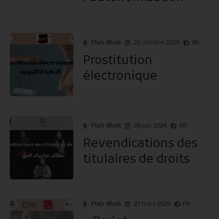
Fteh 9lbek
22 octobre 2024
AR
Prostitution
électronique
Fteh 9lbek
28 juin 2024
AR
Revendications des
titulaires de droits
Fteh 9lbek
27 mars 2024
FR