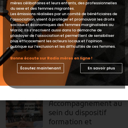
Lecteur
00:00
00:00
mères célibataires et leurs enfants, des professionnelles
du sexe et des femmes migrantes.
audio
Les émissions réalisées par un comité de bénéficiaires de
l’association, visent à protéger et promouvoir les droits
Fteh 9lbek
29 août 2025
AR
sociaux et économiques des femmes marginalisées au
Maroc. Ils s’inscrivent aussi dans la démarche de
l »intérêt des médias
plaidoyer de l’association et permettent de sensibiliser
à la cause des mères
plus efficacement les acteurs locaux et l’opinion
publique sur l’exclusion et les difficultés de ces femmes.
célibataires.. quel
Bonne écoute sur Radio mères en ligne !
rôle?
Écoutez maintenant
En savoir plus
Lecteur
00:00
00:00
audio
Fteh 9lbek
17 juillet 2025
AR
Accompagnement au
sein du dispositif
formation et