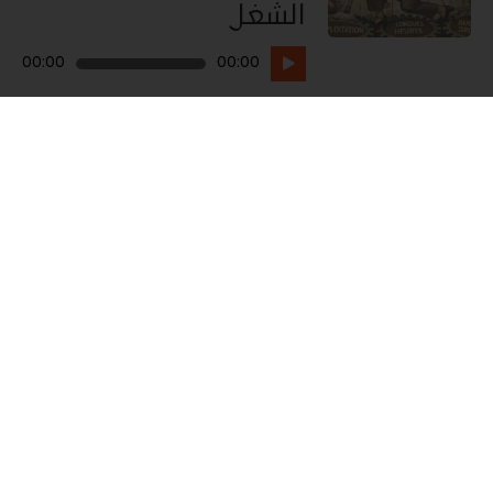
الشغل
مشغل
00:00
00:00
الصوت
Les Thématiques
Akhbar ljam3ia
Ash banlik ?
Ash kaygoul l9anoun
Fteh 9lbek
Mathkmsh 3lia
Seha w salama
Sihatohon