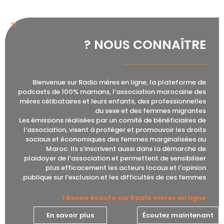
اخر حلقة
NOUS CONNAÎTRE ?
مسرحية بعنوان «نحن هنا»
مشغل
00:00
00:00
Bienvenue sur Radio mères en ligne, la plateforme de
الصوت
podcasts de 100% mamans, l’association marocaine des
mères célibataires et leurs enfants, des professionnelles
du sexe et des femmes migrantes.
Les émissions réalisées par un comité de bénéficiaires de
l’association, visent à protéger et promouvoir les droits
sociaux et économiques des femmes marginalisées au
Maroc. Ils s’inscrivent aussi dans la démarche de
plaidoyer de l’association et permettent de sensibiliser
plus efficacement les acteurs locaux et l’opinion
publique sur l’exclusion et les difficultés de ces femmes.
Bonne écoute sur Radio mères en ligne !
En savoir plus
Écoutez maintenant