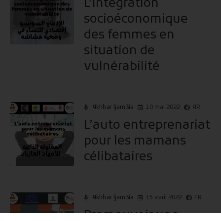
L’intégration
socioéconomique
des femmes en
situation de
vulnérabilité
Akhbar ljam3ia
10 mai 2022
AR
L’auto entreprenariat
pour les mamans
célibataires
Akhbar ljam3ia
15 avril 2022
FR
Promouvoir une