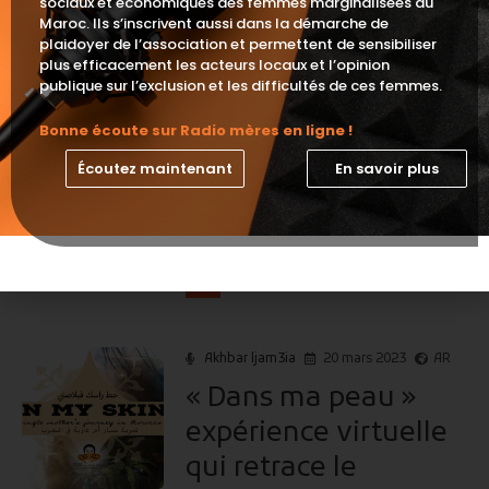
sociaux et économiques des femmes marginalisées au
Maroc. Ils s’inscrivent aussi dans la démarche de
enfants au Maroc
plaidoyer de l’association et permettent de sensibiliser
plus efficacement les acteurs locaux et l’opinion
Lecteur
00:00
00:00
publique sur l’exclusion et les difficultés de ces femmes.
audio
Bonne écoute sur Radio mères en ligne !
Akhbar ljam3ia
7 avril 2023
AR
Écoutez maintenant
En savoir plus
Le crime de viol de
l’enfant de Tifelt
Lecteur
00:00
00:00
audio
Akhbar ljam3ia
20 mars 2023
AR
« Dans ma peau »
expérience virtuelle
qui retrace le