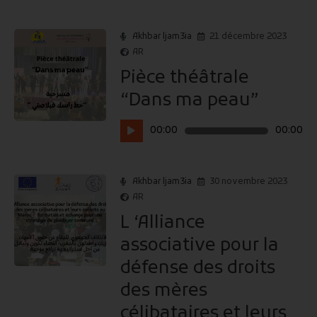
audio
Akhbar ljam3ia
21 décembre 2023
AR
Pièce théâtrale
“Dans ma peau”
Lecteur
00:00
00:00
audio
Akhbar ljam3ia
30 novembre 2023
AR
L ‘Alliance
associative pour la
défense des droits
des mères
célibataires et leurs