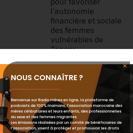
pour favoriser
l’autonomie
financière et sociale
des femmes
vulnérables de
Tanger
Lecteur
00:00
00:00
audio
NOUS CONNAÎTRE ?
Akhbar ljam3ia
30 août 2023
AR
L’ Alliance
Bienvenue sur Radio mères en ligne, la plateforme de
associative pour la
podcasts de 100% mamans, l’association marocaine des
mères célibataires et leurs enfants, des professionnelles
défense des droits
du sexe et des femmes migrantes.
des mères
Les émissions réalisées par un comité de bénéficiaires de
l’association, visent à protéger et promouvoir les droits
célibataires et leurs