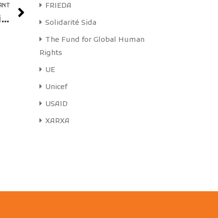
FRIEDA
ANT
L’importance de l’approche par les paires dans la riposte du VIH
Solidarité Sida
The Fund for Global Human
Rights
UE
Unicef
USAID
XARXA