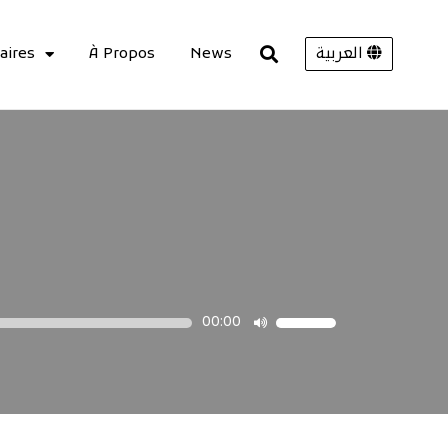
aires
À Propos
News
العربية
00:00
Utilisez
les
flèches
haut/bas
pour