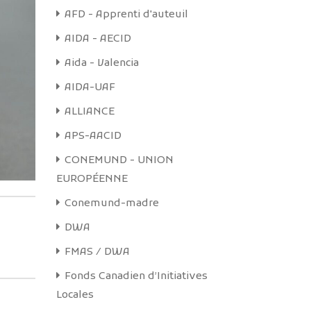
néficiaires
AFD - Apprenti d'auteuil
voir les
AIDA - AECID
si dans la
ermettent
Aida - Valencia
s locaux et
cultés de
AIDA-UAF
ALLIANCE
APS-AACID
CONEMUND - UNION
ir plus
EUROPÉENNE
Conemund-madre
DWA
FMAS / DWA
Fonds Canadien d’Initiatives
Locales