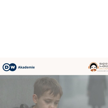
NOUS CONNAÎTR
Bienvenue sur Radio mères en ligne, la pla
podcasts de 100% mamans, l’association m
des mères célibataires et leurs enfants, des
professionnelles du sexe et des femmes mi