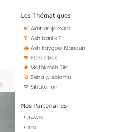
augmenter
ou
Les Thématiques
diminuer
Akhbar ljam3ia
le
volume.
Ash banlik ?
Ash kaygoul l9anoun
Fteh 9lbek
Mathkmsh 3lia
Seha w salama
Sihatohon
E ?
Nos Partenaires
teforme de
arocaine
AEXCID
AFD
grantes.