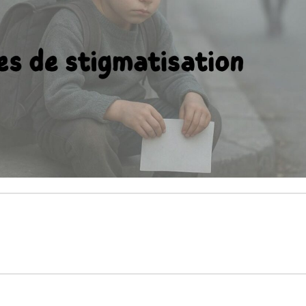
Les émissions réalisées par un comité de bé
de l’association, visent à protéger et promou
droits sociaux et économiques des femmes
marginalisées au Maroc. Ils s’inscrivent aus
démarche de plaidoyer de l’association et p
de sensibiliser plus efficacement les acteur
l’opinion publique sur l’exclusion et les diffi
ces femmes.
Bonne écoute sur Radio mères en ligne !
Écoutez maintenant
En savo