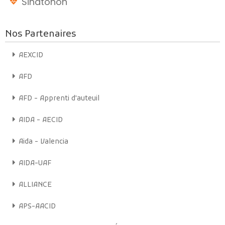
Sihatohon
locaux et l’opinion publique sur l’exclusion et les difficultés de
ces femmes.
Nos Partenaires
Bonne écoute sur Radio mères en ligne !
Écoutez maintenant
En savoir plus
AEXCID
AFD
AFD - Apprenti d'auteuil
AIDA - AECID
Aida - Valencia
AIDA-UAF
ALLIANCE
APS-AACID