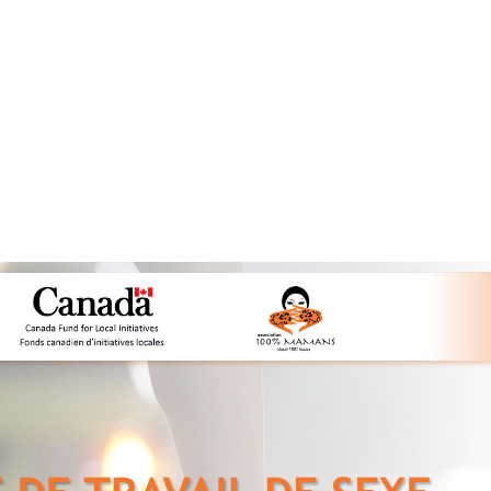
NOUS CONNAÎTR
Bienvenue sur Radio mères en ligne, la pla
podcasts de 100% mamans, l’association m
des mères célibataires et leurs enfants, des
professionnelles du sexe et des femmes mi