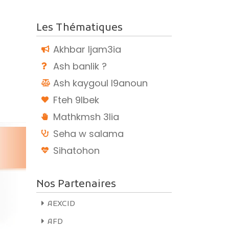
augmenter
ou
Les Thématiques
diminuer
Akhbar ljam3ia
le
volume.
Ash banlik ?
Ash kaygoul l9anoun
Fteh 9lbek
Mathkmsh 3lia
Seha w salama
Sihatohon
E ?
Nos Partenaires
teforme de
arocaine
AEXCID
AFD
grantes.