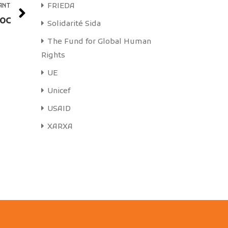
FRIEDA
ANT
roc
Solidarité Sida
The Fund for Global Human
Rights
UE
Unicef
USAID
XARXA