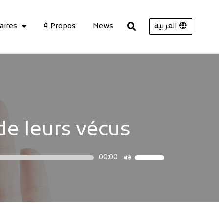
aires
À Propos
News
العربية
de leurs vécus
00:00
Utilisez
les
flèches
haut/bas
pour