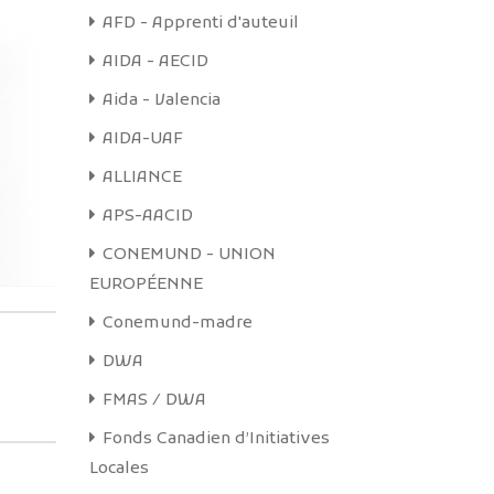
néficiaires
AFD - Apprenti d'auteuil
voir les
AIDA - AECID
si dans la
ermettent
Aida - Valencia
s locaux et
cultés de
AIDA-UAF
ALLIANCE
APS-AACID
CONEMUND - UNION
ir plus
EUROPÉENNE
Conemund-madre
DWA
FMAS / DWA
Fonds Canadien d’Initiatives
Locales