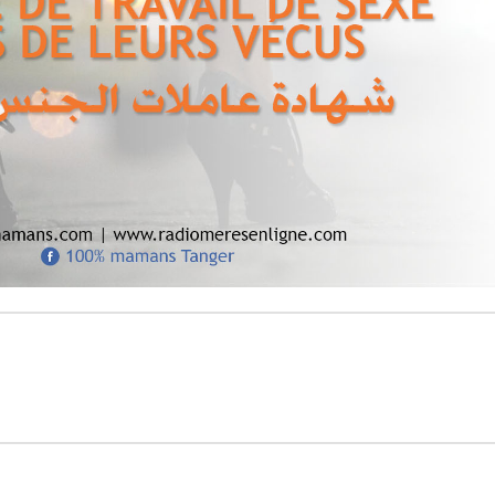
Les émissions réalisées par un comité de bé
de l’association, visent à protéger et promou
droits sociaux et économiques des femmes
marginalisées au Maroc. Ils s’inscrivent aus
démarche de plaidoyer de l’association et p
de sensibiliser plus efficacement les acteur
l’opinion publique sur l’exclusion et les diffi
ces femmes.
Bonne écoute sur Radio mères en ligne !
Écoutez maintenant
En savo