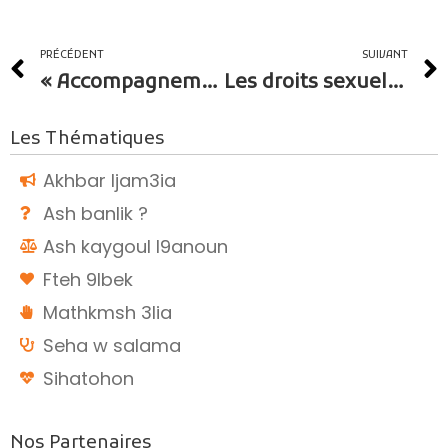
PRÉCÉDENT
SUIVANT
« Accompagnement des mères célibataires dans le cadre de la formation et de l’insertion professionnelle : Atelier de cuisine »
Les droits sexuels et reproductifs des mères célibataires
Les Thématiques
Akhbar ljam3ia
Ash banlik ?
Ash kaygoul l9anoun
Fteh 9lbek
Mathkmsh 3lia
Seha w salama
Sihatohon
Nos Partenaires