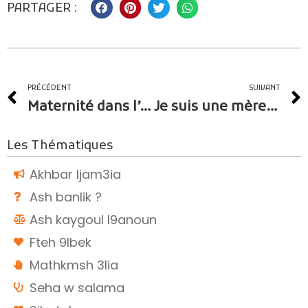
PARTAGER :
PRÉCÉDENT
SUIVANT
Maternité dans l’ombre
Je suis une mère, pourquoi l’exclusion ?
Les Thématiques
Akhbar ljam3ia
Ash banlik ?
Ash kaygoul l9anoun
Fteh 9lbek
Mathkmsh 3lia
Seha w salama