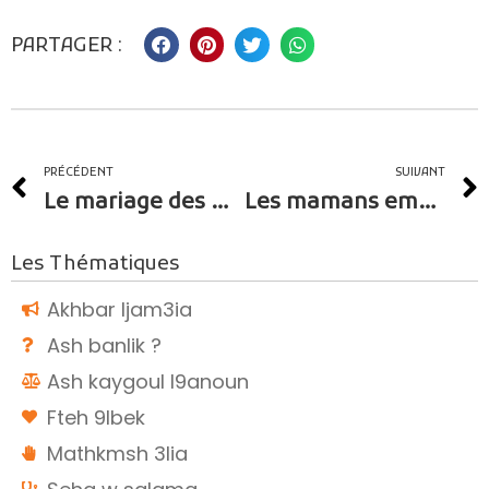
PARTAGER :
PRÉCÉDENT
SUIVANT
Le mariage des mineures
Les mamans employées domestiques
Les Thématiques
Akhbar ljam3ia
Ash banlik ?
Ash kaygoul l9anoun
Fteh 9lbek
Mathkmsh 3lia