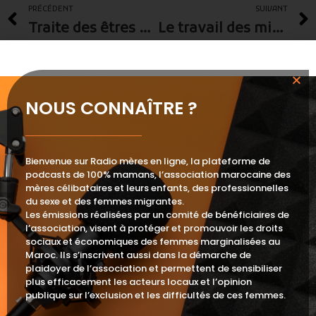
PRÉCÉDENT
SUIVANT
Traite des êtres humains
Le travail des mineurs
Les Thématiques
Akhbar ljam3ia
NOUS CONNAÎTRE ?
Ash banlik ?
Ash kaygoul l9anoun
Bienvenue sur Radio mères en ligne, la plateforme de
Fteh 9lbek
podcasts de 100% mamans, l’association marocaine des
mères célibataires et leurs enfants, des professionnelles
Mathkmsh 3lia
du sexe et des femmes migrantes.
Seha w salama
Les émissions réalisées par un comité de bénéficiaires de
l’association, visent à protéger et promouvoir les droits
Sihatohon
sociaux et économiques des femmes marginalisées au
Maroc. Ils s’inscrivent aussi dans la démarche de
plaidoyer de l’association et permettent de sensibiliser
plus efficacement les acteurs locaux et l’opinion
Nos Partenaires
publique sur l’exclusion et les difficultés de ces femmes.
AEXCID