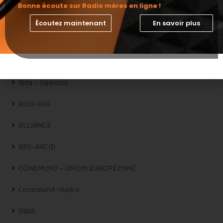
Bonne écoute sur Radio mères en ligne !
AFD
Écoutez maintenant
En savoir plus
AFD - Apprenti d'auteuil
AIDA - AECID
Aida - Valencia
AIDA-UAF
ALLIANCE
APS-AACID
CONEMUND - UNION EUROPÉENNE
Conemund-madre
DWA