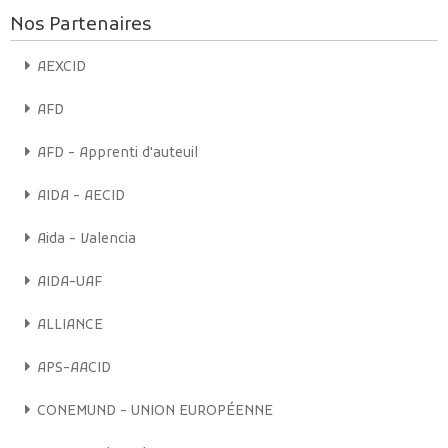
ces femmes.
Nos Partenaires
Bonne écoute sur Radio mères en ligne !
AEXCID
Écoutez maintenant
En savoir plus
AFD
AFD - Apprenti d'auteuil
AIDA - AECID
Aida - Valencia
AIDA-UAF
ALLIANCE
APS-AACID
CONEMUND - UNION EUROPÉENNE