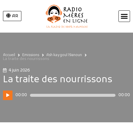
AR
Accueil
Emissions
Ash kaygoul l9anoun
La traite des nourrissons
4 juin 2026
La traite des nourrissons
Lecteur
00:00
00:00
audio