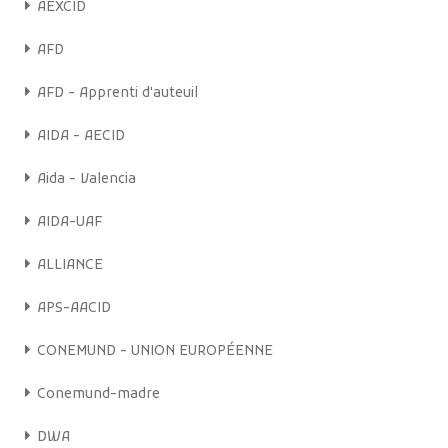
AEXCID
Bonne écoute sur Radio mères en ligne !
AFD
Écoutez maintenant
En savoir plus
AFD - Apprenti d'auteuil
AIDA - AECID
Aida - Valencia
AIDA-UAF
ALLIANCE
APS-AACID
CONEMUND - UNION EUROPÉENNE
Conemund-madre
DWA