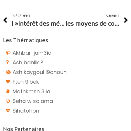
PRÉCÉDENT
SUIVANT
l »intérêt des médias à la cause des mères célibataires.. quel rôle?
les moyens de contraceptions entre droit et protection
Les Thématiques
Akhbar ljam3ia
Ash banlik ?
Ash kaygoul l9anoun
Fteh 9lbek
Mathkmsh 3lia
Seha w salama
Sihatohon
Nos Partenaires