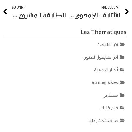
SUIVANT
PRÉCÉDENT
الائتلاف الجمعوي للدفاع عن حقوق الأمهات العازبات وأطفالهن بالمغرب « ثلاث سنوات من الالتزام الجماعي: مكتسبات وآفاق جديدة نحو مستقبل أكثر عدلاً وإنصافاً »
انطلاقة المشروع الممول من طرف الصندوق العالمي لحقوق الإنسان
Les Thématiques
آش بانليك ؟
آش كايقول القانون
أخبار الجمعية
صحة وسلامة
صحتهن
فتح قلبك
ما تحكمش عليا