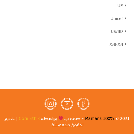
UE
Unicef
USAID
XARXA
2021 ©
100% Mamans
- صمم ب
بواسطة
Com Ethik
| جميع
الحقوق محفوظة.