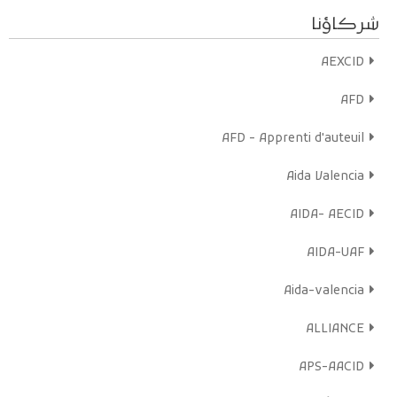
et permettent de sensibiliser plus efficacement les acteurs
شركاؤنا
locaux et l’opinion publique sur l’exclusion et les difficultés de
ces femmes.
AEXCID
Bonne écoute sur Radio mères en ligne !
AFD
En savoir plus
Écoutez maintenant
AFD - Apprenti d'auteuil
Aida Valencia
AIDA- AECID
AIDA-UAF
Aida-valencia
ALLIANCE
APS-AACID