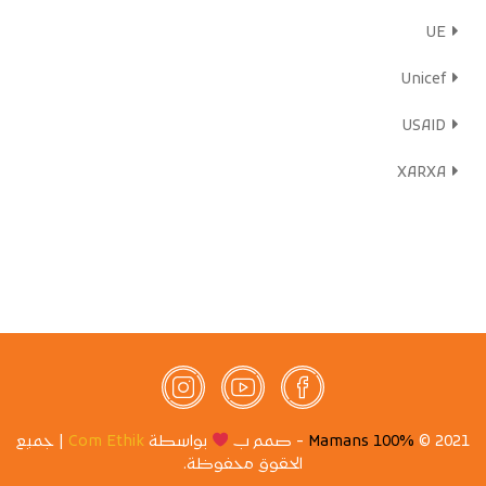
UE
Unicef
USAID
XARXA
2021 ©
100% Mamans
- صمم ب
بواسطة
Com Ethik
| جميع
الحقوق محفوظة.