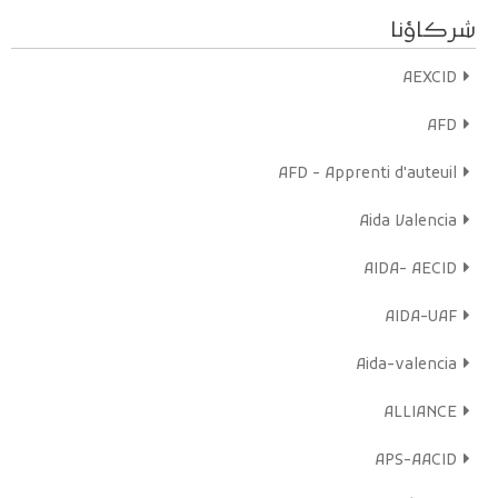
et permettent de sensibiliser plus efficacement les acteurs
شركاؤنا
locaux et l’opinion publique sur l’exclusion et les difficultés de
ces femmes.
AEXCID
Bonne écoute sur Radio mères en ligne !
AFD
En savoir plus
Écoutez maintenant
AFD - Apprenti d'auteuil
Aida Valencia
AIDA- AECID
AIDA-UAF
Aida-valencia
ALLIANCE
APS-AACID