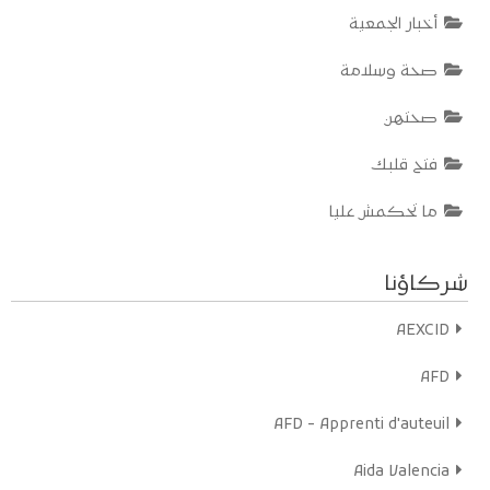
أخبار الجمعية
صحة وسلامة
صحتهن
NOUS CONNAÎTRE ?
فتح قلبك
ما تحكمش عليا
Bienvenue sur Radio mères en ligne, la plateforme de podcasts
de 100% mamans, l’association marocaine des mères
célibataires et leurs enfants, des professionnelles du sexe et
شركاؤنا
des femmes migrantes.
Les émissions réalisées par un comité de bénéficiaires de
l’association, visent à protéger et promouvoir les droits sociaux
AEXCID
et économiques des femmes marginalisées au Maroc. Ils
s’inscrivent aussi dans la démarche de plaidoyer de l’association
AFD
et permettent de sensibiliser plus efficacement les acteurs
locaux et l’opinion publique sur l’exclusion et les difficultés de
AFD - Apprenti d'auteuil
ces femmes.
Aida Valencia
Bonne écoute sur Radio mères en ligne !