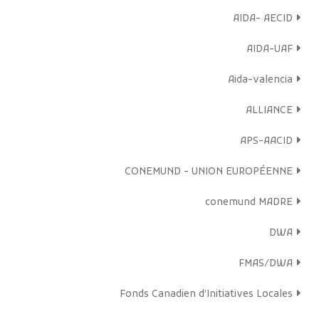
En savoir plus
Écoutez maintenant
AIDA- AECID
AIDA-UAF
Aida-valencia
ALLIANCE
APS-AACID
CONEMUND - UNION EUROPÉENNE
conemund MADRE
DWA
FMAS/DWA
Fonds Canadien d’Initiatives Locales