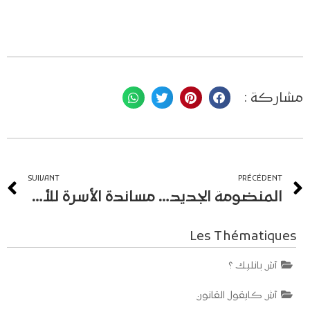
مشاركة :
SUIVANT
PRÉCÉDENT
المنضومة الجديدة للحالة المدنية‎
مساندة الأسرة للأم العازبة
Les Thématiques
آش بانليك ؟
آش كايقول القانون