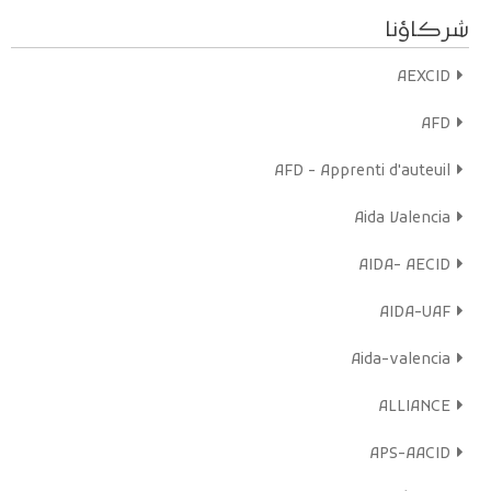
et permettent de sensibiliser plus efficacement les acteurs
شركاؤنا
locaux et l’opinion publique sur l’exclusion et les difficultés de
ces femmes.
AEXCID
Bonne écoute sur Radio mères en ligne !
AFD
En savoir plus
Écoutez maintenant
AFD - Apprenti d'auteuil
Aida Valencia
AIDA- AECID
AIDA-UAF
Aida-valencia
ALLIANCE
APS-AACID