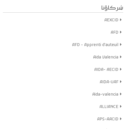
et permettent de sensibiliser plus efficacement les acteurs
شركاؤنا
locaux et l’opinion publique sur l’exclusion et les difficultés de
ces femmes.
AEXCID
Bonne écoute sur Radio mères en ligne !
AFD
En savoir plus
Écoutez maintenant
AFD - Apprenti d'auteuil
Aida Valencia
AIDA- AECID
AIDA-UAF
Aida-valencia
ALLIANCE
APS-AACID