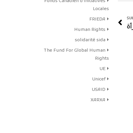
Fonds Canadien d’Initiatives
Locales
SU
FRIEDA
أة
Human Rights
solidarité sida
The Fund For Global Human
Rights
UE
Unicef
USAID
XARXA