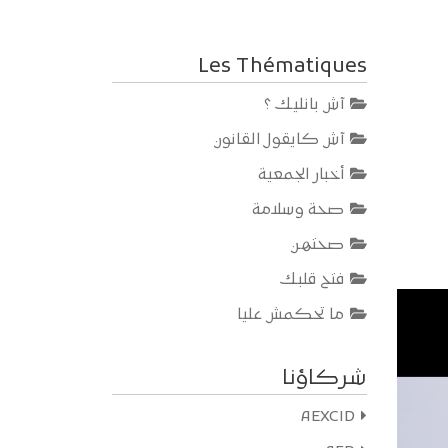
أسفل
لزيادة
أو
Les Thématiques
خفض
آش بانليك ؟
مستوى
الصوت.
آش كايقول القانون
أخبار الجمعية
صحة وسلامة
صحتهن
فتح قلبك
ما تحكمش عليا
N
شركاؤنا
AEXCID
Bienvenue
podcast