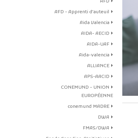
AFD
profes
AFD - Apprenti d'auteuil
Les émissi
de l’as
Aida Valencia
marginali
AIDA- AECID
démarche
AIDA-UAF
de sensibi
l’opinio
Aida-valencia
ALLIANCE
APS-AACID
En sa
CONEMUND - UNION
EUROPÉENNE
conemund MADRE
DWA
FMAS/DWA