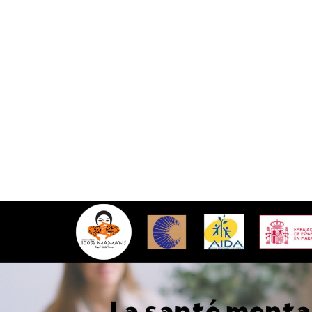
OUS CONNAÎTRE ?
 sur Radio mères en ligne, la plateforme de
s de 100% mamans, l’association marocaine