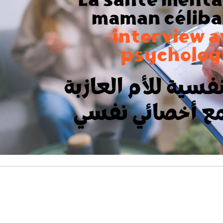
des mères célibataires et leurs enfants, des
sionnelles du sexe et des femmes migrantes.
ons réalisées par un comité de bénéficiaires
sociation, visent à protéger et promouvoir les
droits sociaux et économiques des femmes
sées au Maroc. Ils s’inscrivent aussi dans la
 de plaidoyer de l’association et permettent
liser plus efficacement les acteurs locaux et
n publique sur l’exclusion et les difficultés de
ces femmes.
Bonne écoute sur Radio mères en ligne !
voir plus
Écoutez maintenant