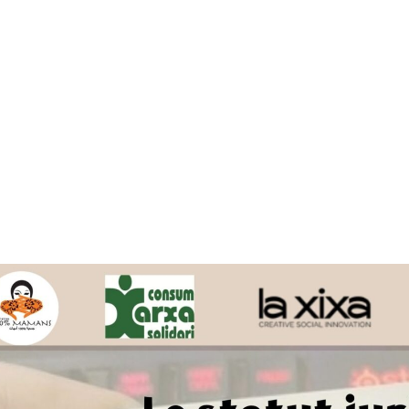
OUS CONNAÎTRE ?
 sur Radio mères en ligne, la plateforme de
s de 100% mamans, l’association marocaine