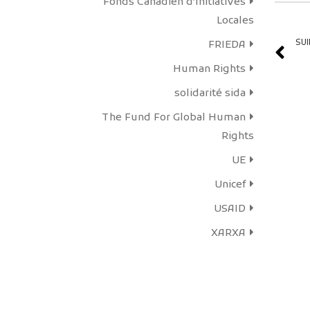
Fonds Canadien d’Initiatives
Locales
SU
FRIEDA
Human Rights
solidarité sida
The Fund For Global Human
Rights
UE
Unicef
USAID
XARXA