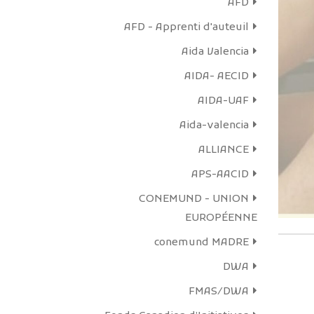
AFD
profes
AFD - Apprenti d'auteuil
Les émissi
de l’as
Aida Valencia
marginali
AIDA- AECID
démarche
AIDA-UAF
de sensibi
l’opinio
Aida-valencia
ALLIANCE
APS-AACID
En sa
CONEMUND - UNION
EUROPÉENNE
conemund MADRE
DWA
FMAS/DWA