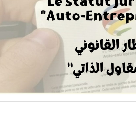
des mères célibataires et leurs enfants, des
sionnelles du sexe et des femmes migrantes.
ons réalisées par un comité de bénéficiaires
sociation, visent à protéger et promouvoir les
droits sociaux et économiques des femmes
sées au Maroc. Ils s’inscrivent aussi dans la
 de plaidoyer de l’association et permettent
liser plus efficacement les acteurs locaux et
n publique sur l’exclusion et les difficultés de
ces femmes.
Bonne écoute sur Radio mères en ligne !
voir plus
Écoutez maintenant