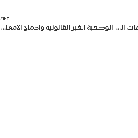
IVANT
روبرطاج حول مسار التكفل بالامهات العازبات واطفالهن بجمعية انصاف بالدار البيضاء
الوضعية الغير القانونية وادماج الامهات المهاجرات في سوق الشغل