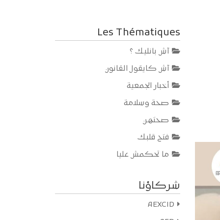
أسفل
لزيادة
أو
Les Thématiques
خفض
آش بانليك ؟
مستوى
الصوت.
آش كايقول القانون
أخبار الجمعية
صحة وسلامة
صحتهن
فتح قلبك
ما تحكمش عليا
N
شركاؤنا
AEXCID
Bienvenue
podcast